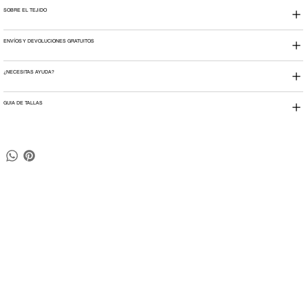
SOBRE EL TEJIDO
ENVÍOS Y DEVOLUCIONES GRATUITOS
¿NECESITAS AYUDA?
GUIA DE TALLAS