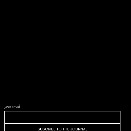
LIST SUBSCRIPTION · THE JOURNAL
Letters written from the atelier, notices of
new pieces in the catalogue, and word of
upcoming Trunk Shows or events. One letter
every few weeks. Nothing more.
your email
SUSCRIBE TO THE JOURNAL