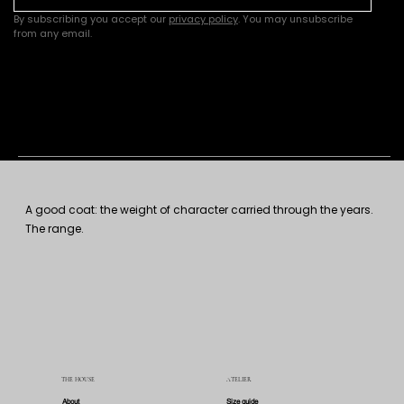
By subscribing you accept our 
privacy policy
. You may unsubscribe 
from any email.
A good coat: the weight of character carried through the years.
The range.
THE HOUSE
ATELIER
About
Size guide