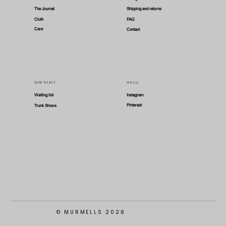
The Journal
Shipping and returns
Cloth
FAQ
Care
Contact
HOW TO BUY
SOCIAL
Waiting list
Instagram
Pinterest
Trunk Shows
© MURMELLS 2026