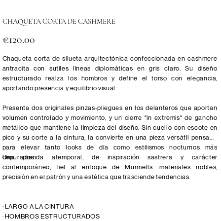
CHAQUETA CORTA DE CASHMERE
Price
€120.00
Chaqueta corta de silueta arquitectónica confeccionada en cashmere
antracita con sutiles líneas diplomáticas en gris claro. Su diseño
estructurado realza los hombros y define el torso con elegancia,
aportando presencia y equilibrio visual.
Presenta dos originales pinzas-pliegues en los delanteros que aportan
volumen controlado y movimiento, y un cierre "in extremis" de gancho
metálico que mantiene la limpieza del diseño. Sin cuello con escote en
pico y su corte a la cintura, la convierte en una pieza versátil pensada
para elevar tanto looks de día como estilismos nocturnos más
depurados.
Una prenda atemporal, de inspiración sastrera y carácter
contemporáneo, fiel al enfoque de Murmells: materiales nobles,
precisión en el patrón y una estética que trasciende tendencias.
· LARGO A LA CINTURA
· HOMBROS ESTRUCTURADOS