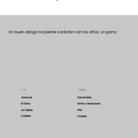
Un buen abrigo no pierde carácter con los años. Lo gana.
CASA
ATELIER
Acerca de
Guía de tallas
El Diario
Envíos y devoluciones
Los Tejidos
FAQ
Cuidados
Contacto