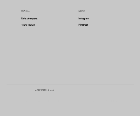
MODELO
REDES
Lista de espera
Instagram
Pinterest
Trunk Shows
© MURMELLS 2026
TÉRMINOS Y CONDICIONES
POLÍTICA DE PRIVACIDAD
POLÍTICA DE COOKIE