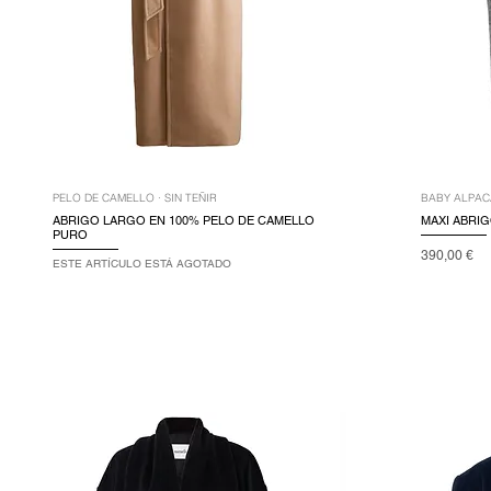
PELO DE CAMELLO · SIN TEÑIR
BABY ALPACA
ABRIGO LARGO EN 100% PELO DE CAMELLO
MAXI ABRIG
PURO
Precio
390,00 €
ESTE ARTÍCULO ESTÁ AGOTADO