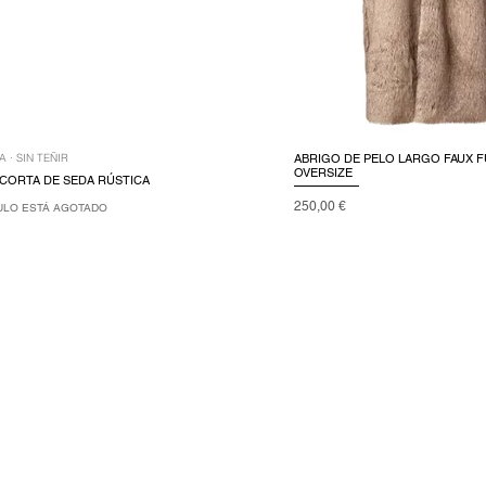
 · SIN TEÑIR
ABRIGO DE PELO LARGO FAUX 
OVERSIZE
CORTA DE SEDA RÚSTICA
Precio
250,00 €
ULO ESTÁ AGOTADO