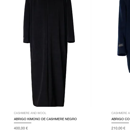
CASHMERE AND WOOL
CASHMERE 
ABRIGO KIMONO DE CASHMERE NEGRO
ABRIGO CO
Precio
Precio
400,00 €
210,00 €