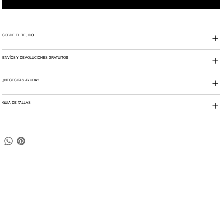
SOBRE EL TEJIDO
ENVÍOS Y DEVOLUCIONES GRATUITOS
¿NECESITAS AYUDA?
GUIA DE TALLAS