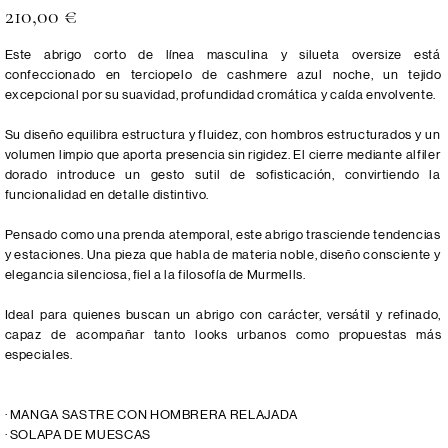
Precio
210,00 €
Este abrigo corto de línea masculina y silueta oversize está
confeccionado en terciopelo de cashmere azul noche, un tejido
excepcional por su suavidad, profundidad cromática y caída envolvente.
Su diseño equilibra estructura y fluidez, con hombros estructurados y un
volumen limpio que aporta presencia sin rigidez. El cierre mediante alfiler
dorado introduce un gesto sutil de sofisticación, convirtiendo la
funcionalidad en detalle distintivo.
Pensado como una prenda atemporal, este abrigo trasciende tendencias
y estaciones. Una pieza que habla de materia noble, diseño consciente y
elegancia silenciosa, fiel a la filosofía de Murmells.
Ideal para quienes buscan un abrigo con carácter, versátil y refinado,
capaz de acompañar tanto looks urbanos como propuestas más
especiales.
· MANGA SASTRE CON HOMBRERA RELAJADA
· SOLAPA DE MUESCAS