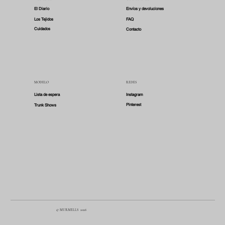
El Diario
Envíos y devoluciones
Los Tejidos
FAQ
Cuidados
Contacto
MODELO
REDES
Lista de espera
Instagram
Pinterest
Trunk Shows
© MURMELLS 2026