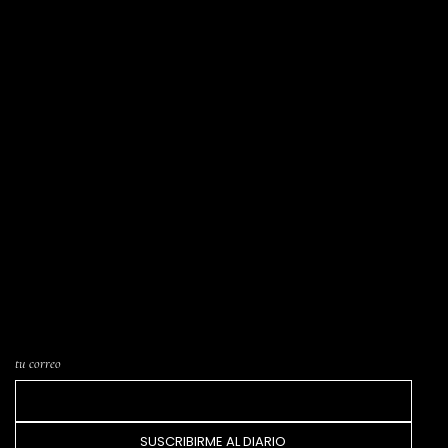
SUSCRIPCIÓN A LA LISTA · EL DIARIO
Cartas escritas desde el atelier, avisos de
nuevas piezas en catálogo y los próximos
Trunk Shows o eventos. Una carta cada pocas
semanas. Nada más.
tu correo
SUSCRIBIRME AL DIARIO