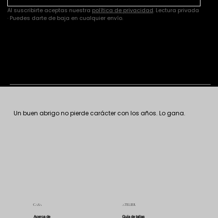
Al suscribirte aceptas nuestra 
política de privacidad
. Lectura privada 
· Puedes darte de baja en cualquier envío.
Un buen abrigo no pierde carácter con los años. Lo gana.
CASA
ATELIER
Acerca de
Guía de tallas