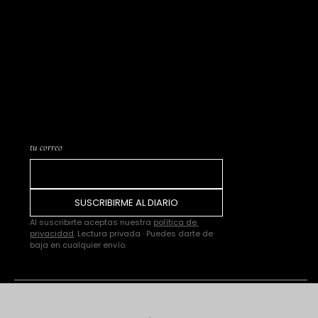
nuevas piezas en
catálogo y los
próximos Trunk
Shows o eventos. Una
carta cada pocas
semanas. Nada más.
tu correo
SUSCRIBIRME AL DIARIO
Al suscribirte aceptas nuestra 
política de 
privacidad
. Lectura privada · Puedes darte de 
baja en cualquier envío.