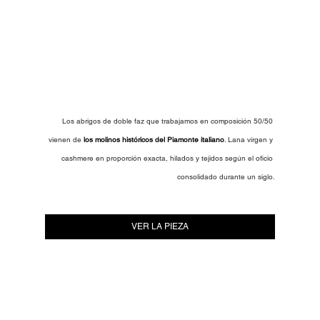
Los abrigos de doble faz que trabajamos en composición 50/50 
vienen de 
los molinos históricos del Piamonte italiano
. Lana virgen y 
cashmere en proporción exacta, hilados y tejidos según el oficio 
consolidado durante un siglo.
VER LA PIEZA