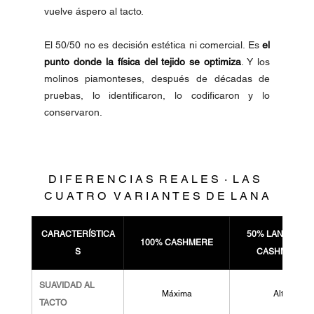
vuelve áspero al tacto.
El 50/50 no es decisión estética ni comercial. Es 
el 
punto donde la física del tejido se optimiza
. Y los 
molinos piamonteses, después de décadas de 
pruebas, lo identificaron, lo codificaron y lo 
conservaron.
D I F E R E N C I A S  R E A L E S  ·  L A S  
C U A T R O   V A R I A N T E S  D E  L A N A
CARACTERÍSTICA
50% LANA · 50%
100% CASHMERE
S
CASHMERE
SUAVIDAD AL 
Máxima
Alta
TACTO 