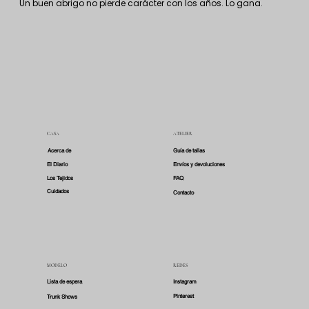
Un buen abrigo no pierde carácter con los años. Lo gana.
CASA
ATELIER
Acerca de
Guía de tallas
El Diario
Envíos y devoluciones
Los Tejidos
FAQ
Cuidados
Contacto
MODELO
REDES
Lista de espera
Instagram
Pinterest
Trunk Shows