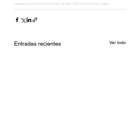
carta
seo
producto
articulo
historia-textil
50-50
Cashmere
Lana-virgen
Ver todo
Entradas recientes