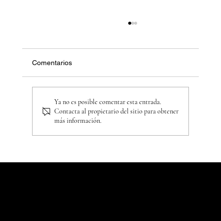
Comentarios
Ya no es posible comentar esta entrada.
Contacta al propietario del sitio para obtener
más información.
Lana virgen, merino, lambswool · la
diferencia que sí importa
SUSCRIPCIÓN A LA LISTA · EL
DIARIO
Cartas escritas desde el
atelier, avisos de